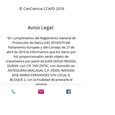
© ConCiencia CCAFD 2016
Aviso Legal:
"En cumplimiento del Reglamento General de
Protección de Datos (UE) 2016/679 del
Parlamento Europeo y del Consejo de 27 de
abril de 2016 le informamos que los datos por
Vd. proporcionados serán objeto de
tratamiento por parte de JUAN DIEGO RENGEL
DURAN con CIF 74912975C, con domicilio en
ANTEQUERA (MALAGA), C.P. 29200, AVENIDA
JOSE MARIA FERNANDEZ S/N LOCAL 6,
BLOQUE 2, con la finalidad de prestarle el
servicio
solicitado y/o contratado, realizar la
facturación del mismo.
La base legal para el tratamiento de sus datos
es la ejecución del servicio por usted
contratado y/o solicitado. La oferta